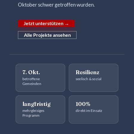
Kontakt
Oktober schwer getroffen wurden.
♥ Jetzt spenden
Jetzt unterstützen →
Alle Projekte ansehen
7. Okt.
Resilienz
betroffene
seelisch & sozial
Gemeinden
langfristig
100%
mehrgleisiges
direkt im Einsatz
Programm