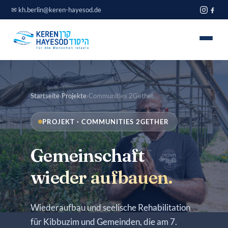
Zum
✉
kh.berlin@keren-hayesod.de
Inhalt
springen
Home
Startseite
›
Projekte
›
Communities 2Gether
Projekte
PROJEKT · COMMUNITIES 2GETHER
Über uns
Gemeinschaft
Spendeninfo
wieder aufbauen.
Journal
Blog
Wiederaufbau und seelische Rehabilitation
für Kibbuzim und Gemeinden, die am 7.