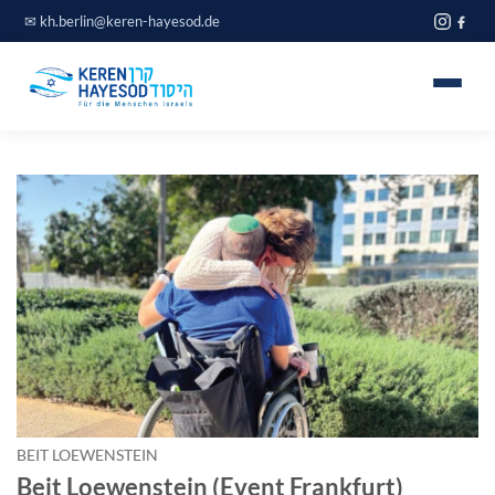
Zum
✉
kh.berlin@keren-hayesod.de
Inhalt
springen
Home
Projekte
Über uns
Spendeninfo
Journal
Blog
BEIT LOEWENSTEIN
Beit Loewenstein (Event Frankfurt)