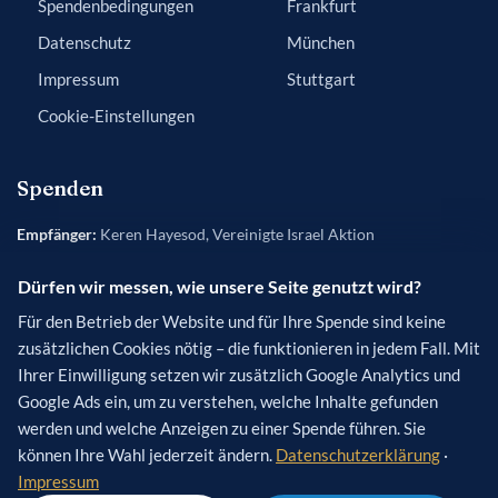
Spendenbedingungen
Frankfurt
Datenschutz
München
Impressum
Stuttgart
Cookie-Einstellungen
Spenden
Empfänger:
Keren Hayesod, Vereinigte Israel Aktion
Bank:
Frankfurter Sparkasse
Dürfen wir messen, wie unsere Seite genutzt wird?
IBAN:
DE84 5005 0201 0200 5454 50
Für den Betrieb der Website und für Ihre Spende sind keine
BIC:
HELADEF1822
zusätzlichen Cookies nötig – die funktionieren in jedem Fall. Mit
Verwendungszweck
(optional): [Name des Projekts]
Ihrer Einwilligung setzen wir zusätzlich Google Analytics und
Google Ads ein, um zu verstehen, welche Inhalte gefunden
werden und welche Anzeigen zu einer Spende führen. Sie
können Ihre Wahl jederzeit ändern.
Datenschutzerklärung
·
Impressum