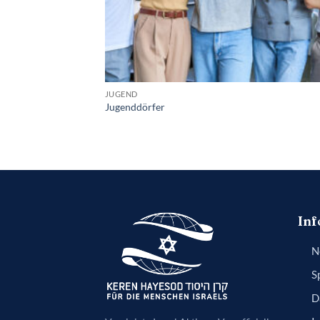
JUGEND
Jugenddörfer
Inf
N
S
D