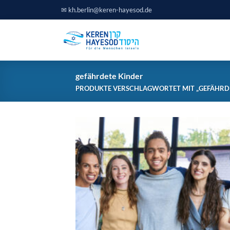
Zum
✉
kh.berlin@keren-hayesod.de
Inhalt
springen
gefährdete Kinder
PRODUKTE VERSCHLAGWORTET MIT „GEFÄHRDE