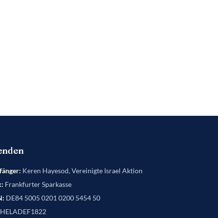
enden
änger:
Keren Hayesod, Vereinigte Israel Aktion
:
Frankfurter Sparkasse
N:
DE84 5005 0201 0200 5454 50
HELADEF1822