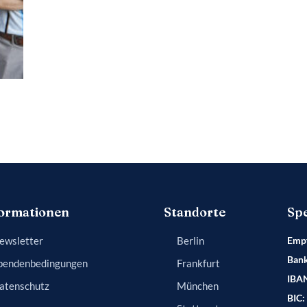
ormationen
Standorte
Sp
ewsletter
Berlin
Empf
Bank
pendenbedingungen
Frankfurt
IBA
atenschutz
München
BIC: