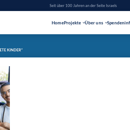
Seit über 100 Jahren an der Seite Israels
Home
Projekte
Über uns
Spendenin
TE KINDER“