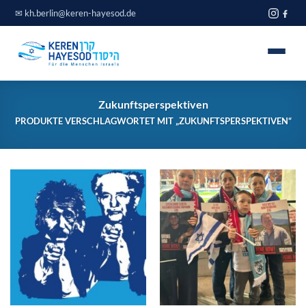
Zum
✉
kh.berlin@keren-hayesod.de
Inhalt
springen
Home
Zukunftsperspektiven
PRODUKTE VERSCHLAGWORTET MIT „ZUKUNFTSPERSPEKTIVEN“
Projekte
Über uns
Spendeninfo
Journal
Blog