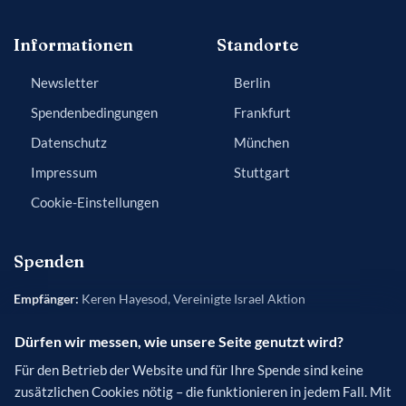
Informationen
Standorte
Newsletter
Berlin
Spendenbedingungen
Frankfurt
Datenschutz
München
Impressum
Stuttgart
Cookie-Einstellungen
Spenden
Empfänger:
Keren Hayesod, Vereinigte Israel Aktion
Bank:
Frankfurter Sparkasse
Dürfen wir messen, wie unsere Seite genutzt wird?
IBAN:
DE84 5005 0201 0200 5454 50
Für den Betrieb der Website und für Ihre Spende sind keine
BIC:
HELADEF1822
zusätzlichen Cookies nötig – die funktionieren in jedem Fall. Mit
Verwendungszweck
(optional): [Name des Projekts]