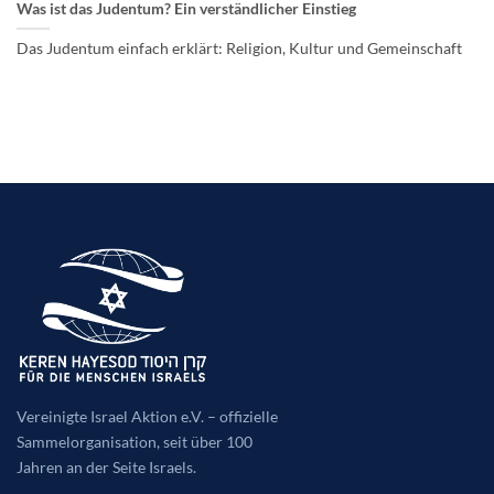
Kontakt
Was ist das Judentum? Ein verständlicher Einstieg
Das Judentum einfach erklärt: Religion, Kultur und Gemeinschaft
♥ Jetzt spenden
Vereinigte Israel Aktion e.V. – offizielle
Sammelorganisation, seit über 100
Jahren an der Seite Israels.