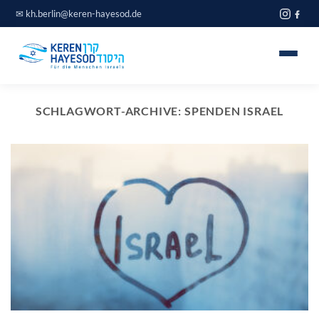
Zum
✉
kh.berlin@keren-hayesod.de
Inhalt
springen
Home
SCHLAGWORT-ARCHIVE:
SPENDEN ISRAEL
Projekte
Über uns
Spendeninfo
Journal
Blog