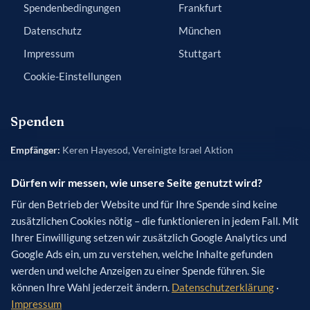
Spendenbedingungen
Frankfurt
Datenschutz
München
Impressum
Stuttgart
Cookie-Einstellungen
Spenden
Empfänger:
Keren Hayesod, Vereinigte Israel Aktion
Bank:
Frankfurter Sparkasse
Dürfen wir messen, wie unsere Seite genutzt wird?
IBAN:
DE84 5005 0201 0200 5454 50
Für den Betrieb der Website und für Ihre Spende sind keine
BIC:
HELADEF1822
zusätzlichen Cookies nötig – die funktionieren in jedem Fall. Mit
Verwendungszweck
(optional): [Name des Projekts]
Ihrer Einwilligung setzen wir zusätzlich Google Analytics und
Google Ads ein, um zu verstehen, welche Inhalte gefunden
werden und welche Anzeigen zu einer Spende führen. Sie
können Ihre Wahl jederzeit ändern.
Datenschutzerklärung
·
Impressum