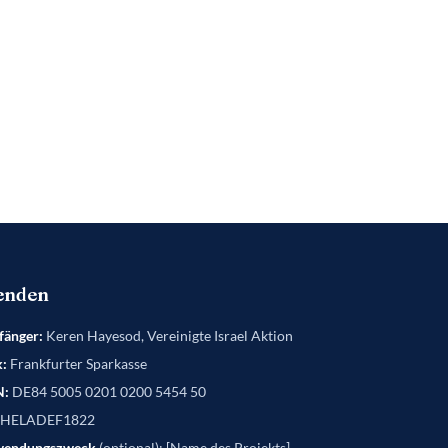
enden
änger:
Keren Hayesod, Vereinigte Israel Aktion
:
Frankfurter Sparkasse
N:
DE84 5005 0201 0200 5454 50
HELADEF1822