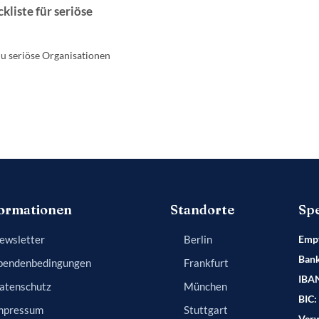
kliste für seriöse
du seriöse Organisationen
ormationen
Standorte
Sp
ewsletter
Berlin
Empf
Bank
pendenbedingungen
Frankfurt
IBA
atenschutz
München
BIC:
mpressum
Stuttgart