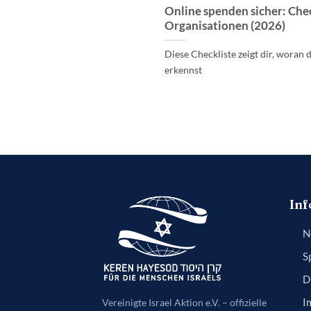
Online spenden sicher: Chec
Organisationen (2026)
Diese Checkliste zeigt dir, woran 
erkennst
Inf
N
S
D
Vereinigte Israel Aktion e.V. – offizielle
I