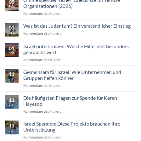
05
Warum
Organisationen (2026)
Feb.
wirtschaftliche
für
Kommentare deaktiviert
Resilienz
Online
für
spenden
Was ist das Judentum? Ein verständlicher Einstieg
Unternehmerinnen
03
sicher:
in
Feb.
für
Kommentare deaktiviert
Checkliste
Israel
Was
für
jetzt
ist
Israel unterstützen: Welche Hilfe jetzt besonders
seriöse
entscheidend
01
das
Organisationen
gebraucht wird
ist
Feb.
Judentum?
(2026)
für
Kommentare deaktiviert
Ein
Israel
verständlicher
unterstützen:
Einstieg
Gemeinsam für Israel: Wie Unternehmen und
11
Welche
Gruppen helfen können
Juli
Hilfe
für
Kommentare deaktiviert
jetzt
Gemeinsam
besonders
für
Die häufigsten Fragen zur Spende für Keren
gebraucht
11
Israel:
wird
Hayesod
Juli
Wie
für
Kommentare deaktiviert
Unternehmen
Die
und
häufigsten
Israel Spenden: Diese Projekte brauchen Ihre
Gruppen
11
Fragen
helfen
Unterstützung
Juli
zur
können
für
Kommentare deaktiviert
Spende