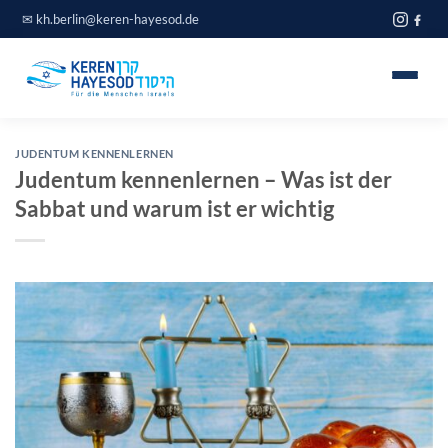
Zum
✉
kh.berlin@keren-hayesod.de
Inhalt
springen
Home
JUDENTUM KENNENLERNEN
Judentum kennenlernen – Was ist der
Projekte
Sabbat und warum ist er wichtig
Über uns
Spendeninfo
Journal
Blog