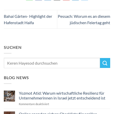
Bahai Gärten- Highlight der
Pessach: Worum es an diesem
Hafenstadt Haifa
jüdischen Feiertag geht
SUCHEN
BLOG NEWS
Yozmot Atid: Warum wirtschaftliche Resilienz für
05
Unternehmerinnen in Israel jetzt entscheidend ist
März
für
Kommentare deaktiviert
Yozmot
Atid:
Online spenden sicher: Checkliste für seriöse