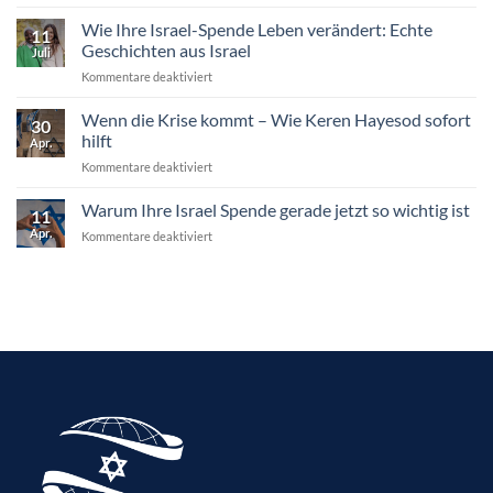
Israel
für
Spenden:
Wie Ihre Israel-Spende Leben verändert: Echte
Keren
11
Diese
Hayesod
Geschichten aus Israel
Juli
Projekte
für
Kommentare deaktiviert
brauchen
Wie
Ihre
Ihre
Wenn die Krise kommt – Wie Keren Hayesod sofort
Unterstützung
30
Israel-
hilft
Apr.
Spende
für
Kommentare deaktiviert
Leben
Wenn
verändert:
die
Warum Ihre Israel Spende gerade jetzt so wichtig ist
Echte
11
Krise
Geschichten
Apr.
für
Kommentare deaktiviert
kommt
aus
Warum
–
Israel
Ihre
Wie
Israel
Keren
Spende
Hayesod
gerade
sofort
jetzt
hilft
so
wichtig
ist