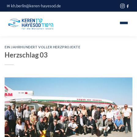
Zum
✉
kh.berlin@keren-hayesod.de
Inhalt
springen
Home
EIN JAHRHUNDERT VOLLER HERZPROJEKTE
Herzschlag 03
Projekte
Über uns
Spendeninfo
Journal
Blog