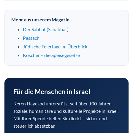
Mehr aus unserem Magazin
Der Sabbat (Schabbat)
Pessach
Jüdische Feiertage im Überblick
Koscher – die Speisegesetze
Für die Menschen in Israel
Keren Hayesod unterstützt seit über 100 Jahren
soziale, humanitäre und kulturelle Projekte in Israel.
Mit Ihrer Spende helfen Sie direkt – sicher und
steuerlich absetzbar.