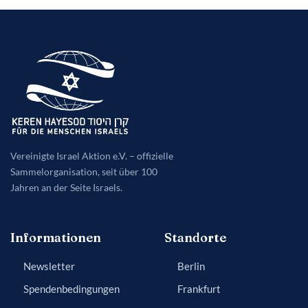
jetzt
hilft
so
wichtig
ist
Vereinigte Israel Aktion e.V. – offizielle
Sammelorganisation, seit über 100
Jahren an der Seite Israels.
Informationen
Standorte
Newsletter
Berlin
Spendenbedingungen
Frankfurt