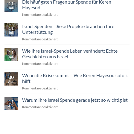
Die häufigsten Fragen zur Spende für Keren
gebraucht
11
Israel:
wird
Hayesod
Juli
Wie
für
Kommentare deaktiviert
Unternehmen
Die
und
häufigsten
Israel Spenden: Diese Projekte brauchen Ihre
Gruppen
11
Fragen
helfen
Unterstützung
Juli
zur
können
für
Kommentare deaktiviert
Spende
Israel
für
Spenden:
Wie Ihre Israel-Spende Leben verändert: Echte
Keren
11
Diese
Hayesod
Geschichten aus Israel
Juli
Projekte
für
Kommentare deaktiviert
brauchen
Wie
Ihre
Ihre
Wenn die Krise kommt – Wie Keren Hayesod sofort
Unterstützung
30
Israel-
hilft
Apr.
Spende
für
Kommentare deaktiviert
Leben
Wenn
verändert:
die
Warum Ihre Israel Spende gerade jetzt so wichtig ist
Echte
11
Krise
Geschichten
Apr.
für
Kommentare deaktiviert
kommt
aus
Warum
–
Israel
Ihre
Wie
Israel
Keren
Spende
Hayesod
gerade
sofort