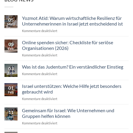
Yozmot Atid: Warum wirtschaftliche Resilienz für
05
Unternehmerinnen in Israel jetzt entscheidend ist
März
für
Kommentare deaktiviert
Yozmot
Atid:
Online spenden sicher: Checkliste für seriöse
05
Warum
Organisationen (2026)
Feb.
wirtschaftliche
für
Kommentare deaktiviert
Resilienz
Online
für
spenden
Was ist das Judentum? Ein verständlicher Einstieg
Unternehmerinnen
03
sicher:
in
Feb.
für
Kommentare deaktiviert
Checkliste
Israel
Was
für
jetzt
ist
Israel unterstützen: Welche Hilfe jetzt besonders
seriöse
entscheidend
01
das
Organisationen
gebraucht wird
ist
Feb.
Judentum?
(2026)
für
Kommentare deaktiviert
Ein
Israel
verständlicher
unterstützen:
Einstieg
Gemeinsam für Israel: Wie Unternehmen und
11
Welche
Gruppen helfen können
Juli
Hilfe
für
Kommentare deaktiviert
jetzt
Gemeinsam
besonders
für