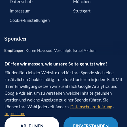
Datenschutz
München
Impressum
Stuttgart
Cookie-Einstellungen
Spenden
Empfänger:
Keren Hayesod, Vereinigte Israel Aktion
Bank:
Frankfurter Sparkasse
Dürfen wir messen, wie unsere Seite genutzt wird?
IBAN:
DE84 5005 0201 0200 5454 50
Für den Betrieb der Website und für Ihre Spende sind keine
BIC:
HELADEF1822
zusätzlichen Cookies nötig – die funktionieren in jedem Fall. Mit
Verwendungszweck
(optional): [Name des Projekts]
Ihrer Einwilligung setzen wir zusätzlich Google Analytics und
Google Ads ein, um zu verstehen, welche Inhalte gefunden
werden und welche Anzeigen zu einer Spende führen. Sie
können Ihre Wahl jederzeit ändern.
Datenschutzerklärung
·
Impressum
© 2026 Keren Hayesod – Vereinigte Israel Aktion e.V. · Alle Rechte
vorbehalten.
ABLEHNEN
EINVERSTANDEN