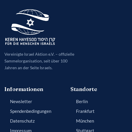
wichtig
ist
Vereinigte Israel Aktion e.V. – offizielle
Sammelorganisation, seit über 100
Jahren an der Seite Israels.
Informationen
Standorte
Newsletter
Berlin
Spendenbedingungen
Frankfurt
Datenschutz
München
Impressum
Stuttgart