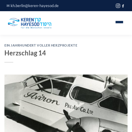
Zum
✉
kh.berlin@keren-hayesod.de
Inhalt
springen
Home
EIN JAHRHUNDERT VOLLER HERZPROJEKTE
Herzschlag 14
Projekte
Über uns
Spendeninfo
Journal
Blog