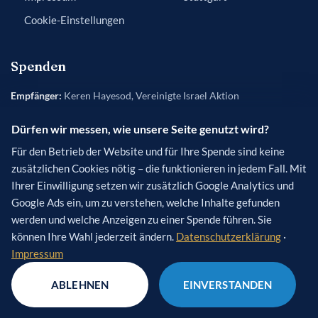
Cookie-Einstellungen
Spenden
Empfänger:
Keren Hayesod, Vereinigte Israel Aktion
Bank:
Frankfurter Sparkasse
Dürfen wir messen, wie unsere Seite genutzt wird?
IBAN:
DE84 5005 0201 0200 5454 50
Für den Betrieb der Website und für Ihre Spende sind keine
BIC:
HELADEF1822
zusätzlichen Cookies nötig – die funktionieren in jedem Fall. Mit
Verwendungszweck
(optional): [Name des Projekts]
Ihrer Einwilligung setzen wir zusätzlich Google Analytics und
Google Ads ein, um zu verstehen, welche Inhalte gefunden
werden und welche Anzeigen zu einer Spende führen. Sie
können Ihre Wahl jederzeit ändern.
Datenschutzerklärung
·
Impressum
© 2026 Keren Hayesod – Vereinigte Israel Aktion e.V. · Alle Rechte
vorbehalten.
ABLEHNEN
EINVERSTANDEN
Diese Website ist durch reCAPTCHA geschützt; es gelten die
Datenschutzerklärung
und
Nutzungsbedingungen
von Google.