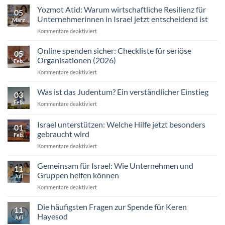
Yozmot Atid: Warum wirtschaftliche Resilienz für
05
Unternehmerinnen in Israel jetzt entscheidend ist
März
für
Kommentare deaktiviert
Yozmot
Atid:
Online spenden sicher: Checkliste für seriöse
05
Warum
Organisationen (2026)
Feb.
wirtschaftliche
für
Kommentare deaktiviert
Resilienz
Online
für
spenden
Was ist das Judentum? Ein verständlicher Einstieg
Unternehmerinnen
03
sicher:
in
Feb.
für
Kommentare deaktiviert
Checkliste
Israel
Was
für
jetzt
ist
Israel unterstützen: Welche Hilfe jetzt besonders
seriöse
entscheidend
01
das
Organisationen
gebraucht wird
ist
Feb.
Judentum?
(2026)
für
Kommentare deaktiviert
Ein
Israel
verständlicher
unterstützen:
Einstieg
Gemeinsam für Israel: Wie Unternehmen und
11
Welche
Gruppen helfen können
Juli
Hilfe
für
Kommentare deaktiviert
jetzt
Gemeinsam
besonders
für
Die häufigsten Fragen zur Spende für Keren
gebraucht
11
Israel:
wird
Hayesod
Juli
Wie