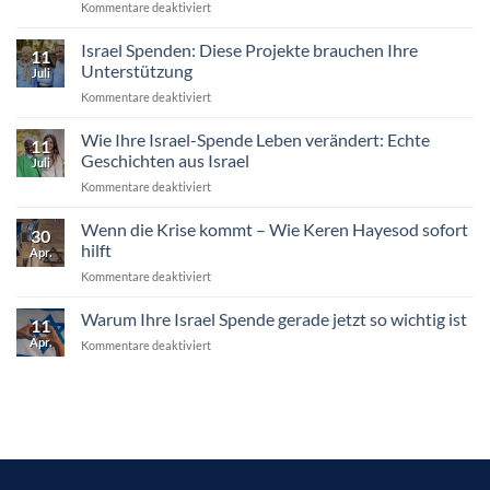
für
Kommentare deaktiviert
Unternehmen
Die
und
häufigsten
Israel Spenden: Diese Projekte brauchen Ihre
Gruppen
11
Fragen
helfen
Unterstützung
Juli
zur
können
für
Kommentare deaktiviert
Spende
Israel
für
Spenden:
Wie Ihre Israel-Spende Leben verändert: Echte
Keren
11
Diese
Hayesod
Geschichten aus Israel
Juli
Projekte
für
Kommentare deaktiviert
brauchen
Wie
Ihre
Ihre
Wenn die Krise kommt – Wie Keren Hayesod sofort
Unterstützung
30
Israel-
hilft
Apr.
Spende
für
Kommentare deaktiviert
Leben
Wenn
verändert:
die
Warum Ihre Israel Spende gerade jetzt so wichtig ist
Echte
11
Krise
Geschichten
Apr.
für
Kommentare deaktiviert
kommt
aus
Warum
–
Israel
Ihre
Wie
Israel
Keren
Spende
Hayesod
gerade
sofort
jetzt
hilft
so