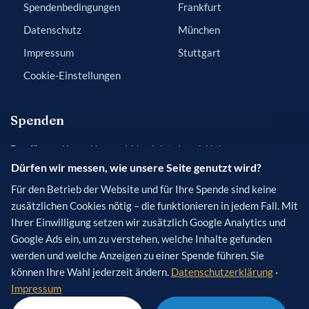
Spendenbedingungen
Frankfurt
Datenschutz
München
Impressum
Stuttgart
Cookie-Einstellungen
Spenden
Empfänger:
Keren Hayesod, Vereinigte Israel Aktion
Dürfen wir messen, wie unsere Seite genutzt wird?
Bank:
Frankfurter Sparkasse
IBAN:
DE84 5005 0201 0200 5454 50
Für den Betrieb der Website und für Ihre Spende sind keine
zusätzlichen Cookies nötig – die funktionieren in jedem Fall. Mit
BIC:
HELADEF1822
Ihrer Einwilligung setzen wir zusätzlich Google Analytics und
Verwendungszweck
(optional): [Name des Projekts]
Google Ads ein, um zu verstehen, welche Inhalte gefunden
werden und welche Anzeigen zu einer Spende führen. Sie
können Ihre Wahl jederzeit ändern.
Datenschutzerklärung
·
Impressum
© 2026 Keren Hayesod – Vereinigte Israel Aktion e.V. · Alle Rechte