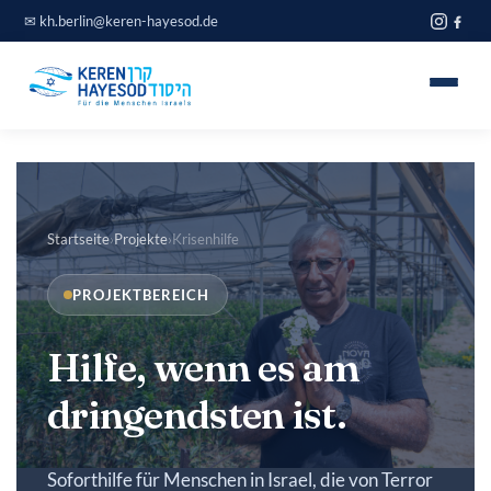
Zum
✉
kh.berlin@keren-hayesod.de
Inhalt
springen
Home
Projekte
Startseite
›
Projekte
›
Krisenhilfe
Über uns
PROJEKTBEREICH
Spendeninfo
Hilfe, wenn es am
Journal
dringendsten ist.
Blog
Soforthilfe für Menschen in Israel, die von Terror